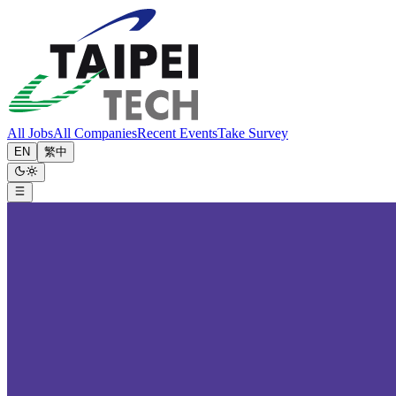
All Jobs
All Companies
Recent Events
Take Survey
EN
繁中