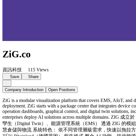
ZiG.co
資訊科技
115 Views
Save
Share
Company Introduction
Open Positions
ZiG is a modular visualization platform that covers EMS, AIoT, and dig
deployment. ZiG starts with a package center that integrates device c
operation dashboards, graphical control, and digital twin solutions, i
enterprises deploy AI solutions across mu
孿生（Digital Twin）、能源管理系統（EMS） 透過 Z
慧倉儲與物流 系統特色： 依不同管理層級需求，快速以拖拉方式