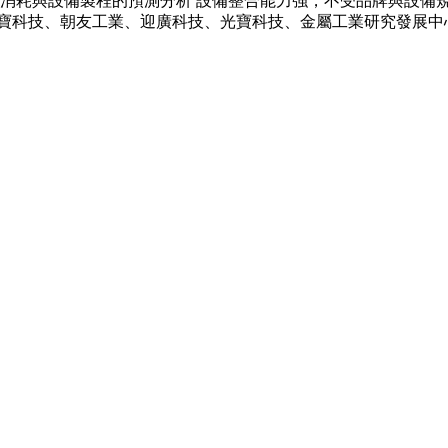
提供能源消耗與設備製程的預測分析 設備整合能力強，不受品牌與設備規格限
寶科技、朝友工業、迎廣科技、光寶科技、金屬工業研究發展中