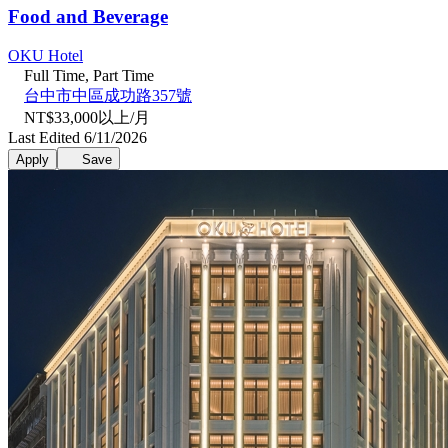
Food and Beverage
OKU Hotel
Full Time, Part Time
台中市中區成功路357號
NT$33,000以上/月
Last Edited 6/11/2026
Apply
Save