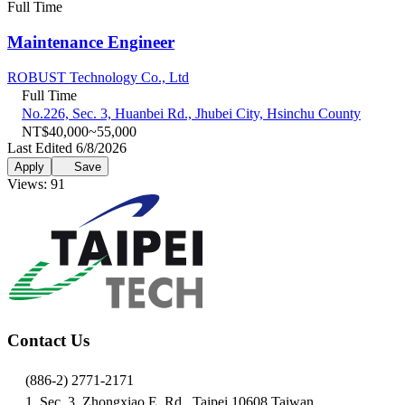
Full Time
Maintenance Engineer
ROBUST Technology Co., Ltd
Full Time
No.226, Sec. 3, Huanbei Rd., Jhubei City, Hsinchu County
NT$40,000~55,000
Last Edited 6/8/2026
Apply
Save
Views: 91
Contact Us
(886-2) 2771-2171
1, Sec. 3, Zhongxiao E. Rd., Taipei 10608 Taiwan