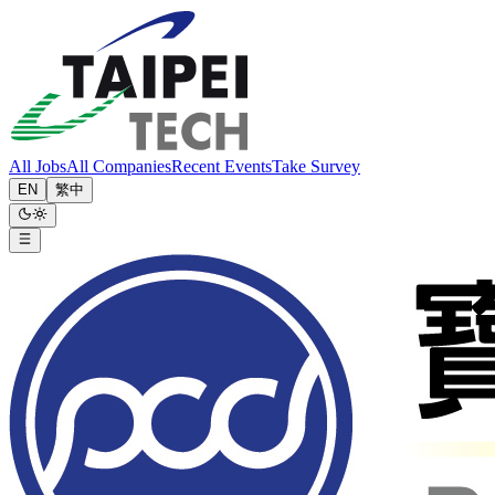
All Jobs
All Companies
Recent Events
Take Survey
EN
繁中