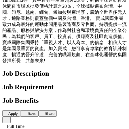
Timberland等，其中鞋類年產量超過2億雙，約佔全球運動鞋及
休閒鞋市場以批發價格計算之20％，全球據點遍布台灣、中
國、印尼、越南、緬甸、孟加拉與柬埔寨，廣納全世界多元人
才，通路業務則覆蓋整個中國及台灣、香港。 寶成國際集團
致力成為最好的運動休閒用品製造商及零售商。持續提供一流
的產品、服務與解決方案，作為對社會和環境負責任的企業公
民，為我們的客戶、員工、投資者、供應商及社區創造價值。
寶成國際集團秉持「重視人才、以人為本」的信念，相信人才
是集團最重要的資產。加入寶成，您可享有專業的教育訓練制
度、暢通的晉升管道、完善的職涯規劃、在全球化運營的集團
發揮所長，共創未來!
Job Description
Job Requirement
Job Benefits
Apply
Save
Share
Full Time